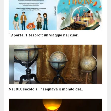
“9 porte, 1 tesoro”: un viaggio nel cuor..
Nel XIX secolo si insegnava il mondo del..